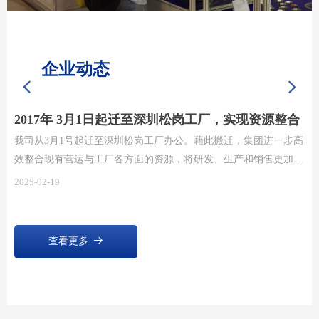
您还没有选择分类数据，请先选择数据
企业动态
넳
넲
2017年10月底相约美国拉斯维加斯AAPEX
2017年10月30日-11月2日，精亮科技与来自五湖四海的国际买家、
经销商、厂家相聚美国拉斯维加斯国际汽车零部件及售后服务展览
会(AAPEX)盛会，分享经验、吸收精华、开拓创新，并取得了实际
2025-02-19
订单成果。
查看更多
뀠