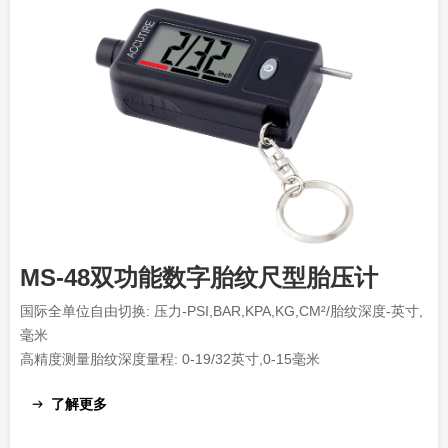
MS-48双功能数字胎纹尺型胎压计
国际全单位自由切换: 压力-PSI,BAR,KPA,KG,CM²/胎纹深度-英寸,
毫米
高精度测量胎纹深度量程: 0-19/32英寸,0-15毫米
了解更多
ꁹ